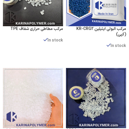
مركب البولي ايثيلين KR-CRG2
مركب مطاطي حراري شفاف TPE
(کپی)
In stock
In stock
عرض المنتجات
عرض المنتجات