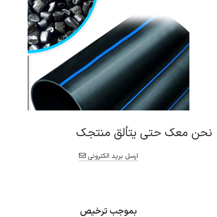
نحن معك حتى يتألق منتجك
ارسل بريد الكتروني
بموجب ترخيص