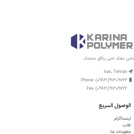
نحن معك حتى يتألق منتجك
Iran, Tehran
Phone: (09821)91309726
Fax: (09821)91309726
الوصول السريع
اینستاگرام
طلب
معلومات عنا