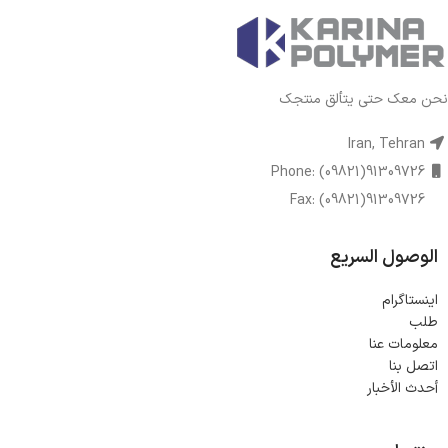
نحن معك حتى يتألق منتجك
Iran, Tehran
Phone: (09821)91309726
Fax: (09821)91309726
الوصول السريع
اینستاگرام
طلب
معلومات عنا
اتصل بنا
أحدث الأخبار