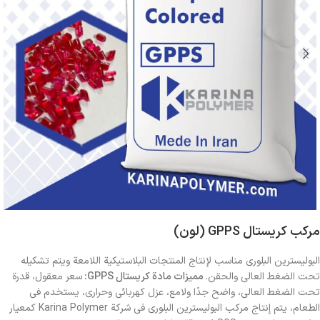
مركب كريستال GPPS (لون)
البوليسترين البلوري مناسب لإنتاج المنتجات البلاستيكية اللامعة ويتم تشكيله
تحت الضغط العالي والحقن.
مميزات مادة كريستال GPPS:
سعر معقول، قدرة
تحت الضغط العالي، واضح جدًا ولامع، عزل كهربائي وحراري، يستخدم في
الطعام، يتم إنتاج مركب البوليسترين البلوري في شركة Karina Polymer كمعيار