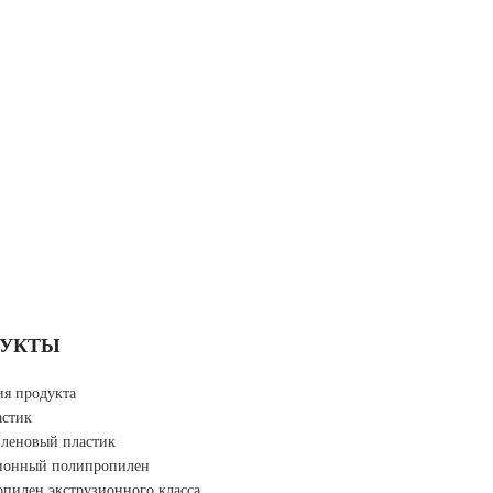
ДУКТЫ
ия продукта
стик
леновый пластик
ионный полипропилен
пилен экструзионного класса