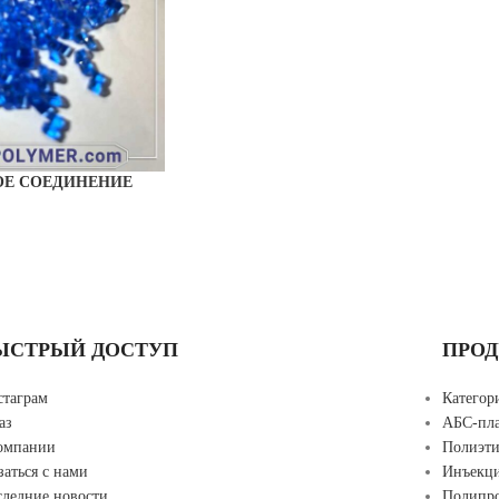
ОЕ СОЕДИНЕНИЕ
РОВ
ЫСТРЫЙ ДОСТУП
ПРО
стаграм
Категор
аз
АБС-пла
компании
Полиэти
заться с нами
Инъекц
следние новости
Полипро