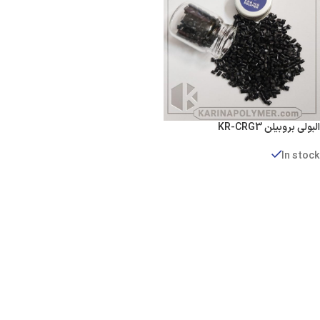
البولی بروبیلن KR-CRG3
In stock
قراءة المزيد