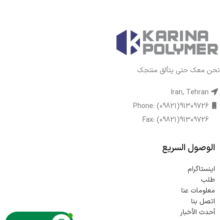
نحن معك حتى يتألق منتجك
Iran, Tehran
Phone: (09821)91309726
Fax: (09821)91309726
الوصول السريع
اینستاگرام
طلب
معلومات عنا
اتصل بنا
أحدث الأخبار