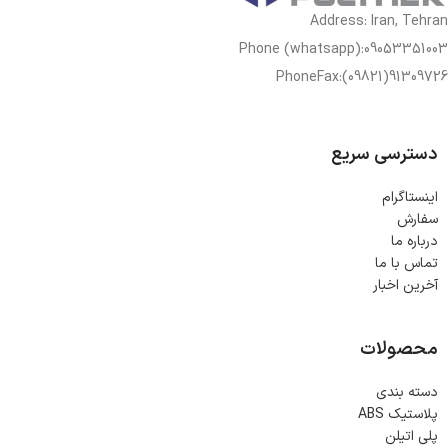
Address: Iran, Tehran
Phone (whatsapp):09053351003
PhoneFax:(09821)91309726
دسترسی سریع
اینستاگرام
سفارش
درباره ما
تماس با ما
آخرین اخبار
محصولات
دسته بندی
پلاستیک ABS
پلی اتیلن