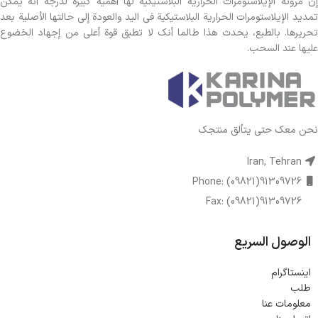
إن مرونة الإيلاستومرات الحرارية البلاستيكية لها أهمية كبيرة لدرجة أنه يمكن
تمديد الإيلاستومرات الحرارية البلاستيكية في اليد والعودة إلى حالتها الأصلية بعد
تحريرها. بالطبع، يحدث هذا طالما أنك لا تطبق قوة أعلى من إجهاد الخضوع
عليها عند السحب.
نحن معك حتى يتألق منتجك
Iran, Tehran
Phone: (09821)91309726
Fax: (09821)91309726
الوصول السريع
اینستاگرام
طلب
معلومات عنا