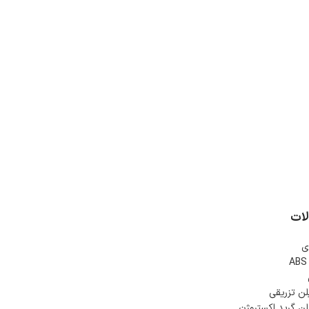
ات
ی
لن تزریقی
لن گرید اکستروژن