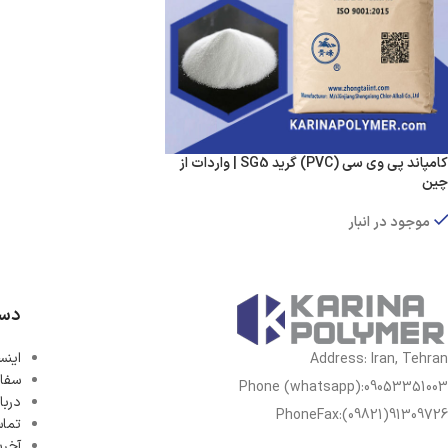
کامپاند پی وی سی (PVC) گرید SG5 | واردات از
چین
موجود در انبار
اطلاعات بیشتر
دست
اینس
Address: Iran, Tehran
سفا
Phone (whatsapp):09053351003
دربا
PhoneFax:(09821)91309726
تماس
آخری