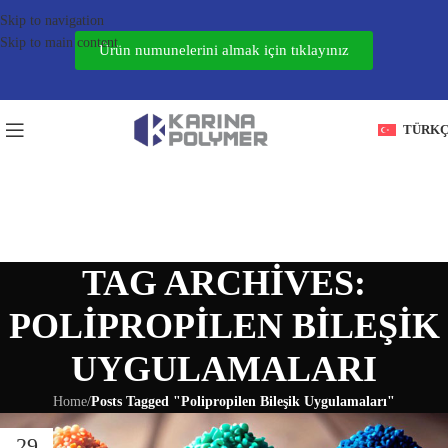
Skip to navigation
Skip to main content
Ürün numunelerini almak için tıklayınız
TÜRK
TAG ARCHIVES:
POLIPROPILEN BILEŞIK
UYGULAMALARI
Home
/
Posts Tagged "Polipropilen Bileşik Uygulamaları"
29