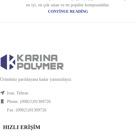
en iyi, en çok satan ve en popüler kompounddur.
CONTINUE READING
Ürününüz parıldayana kadar yanınızdayız
Iran, Tehran
Phone: (09821)91309726
Fax: (09821)91309726
HIZLI ERIŞIM