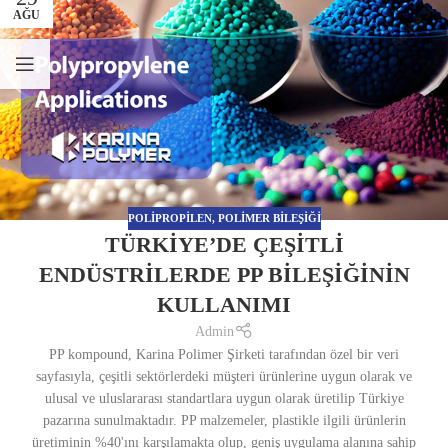
AĞU
POLIPROPILEN
,
POLIMER BILEŞIĞI
TÜRKIYE’DE ÇEŞITLI
ENDÜSTRILERDE PP BILEŞIĞININ
KULLANIMI
Admin
PP kompound, Karina Polimer Şirketi tarafından özel bir veri
sayfasıyla, çeşitli sektörlerdeki müşteri ürünlerine uygun olarak ve
ulusal ve uluslararası standartlara uygun olarak üretilip Türkiye
pazarına sunulmaktadır. PP malzemeler, plastikle ilgili ürünlerin
üretiminin %40'ını karşılamakta olup, geniş uygulama alanına sahip