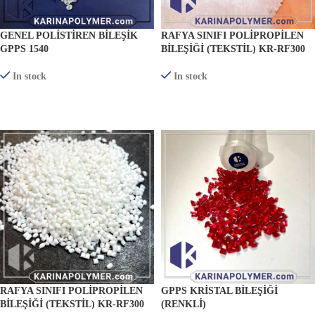
GENEL POLISTIREN BILEŞIK
RAFYA SINIFI POLIPROPILEN
GPPS 1540
BILEŞIĞI (TEKSTIL) KR-RF300
In stock
In stock
ÜRÜNLERI GÖRÜNTÜLE
ÜRÜNLERI GÖRÜNTÜLE
RAFYA SINIFI POLIPROPILEN
GPPS KRISTAL BILEŞIĞI
BILEŞIĞI (TEKSTIL) KR-RF300
(RENKLI)