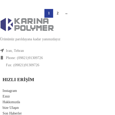
1
2
→
Ürününüz parıldayana kadar yanınızdayız
Iran, Tehran
Phone: (09821)91309726
Fax: (09821)91309726
HIZLI ERIŞIM
Instagram
Emir
Hakkımızda
bize Ulaşın
Son Haberler