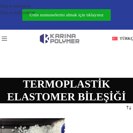
Skip to navigation
Skip to main content
Ürün numunelerini almak için tıklayınız
TÜRK
TERMOPLASTIK
ELASTOMER BILEŞIĞI