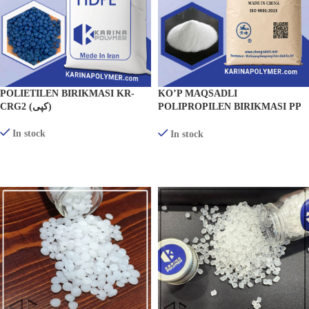
POLIETILEN BIRIKMASI KR-
KO’P MAQSADLI
CRG2 (کپی)
POLIPROPILEN BIRIKMASI PP
548R (کپی)
In stock
In stock
MAHSULOTLARNI KO'RISH
BATAFSIL