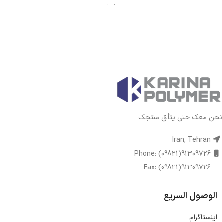
. . .
نحن معك حتى يتألق منتجك
Iran, Tehran
Phone: (09821)91309726
Fax: (09821)91309726
الوصول السريع
اینستاگرام