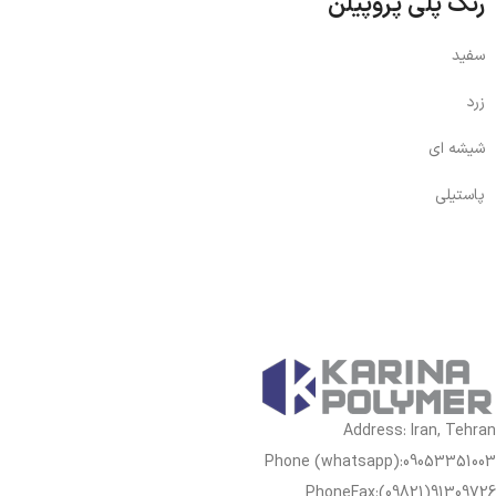
رنگ پلی پروپیلن
سفید
زرد
شیشه ای
پاستیلی
Address: Iran, Tehran
Phone (whatsapp):09053351003
PhoneFax:(09821)91309726