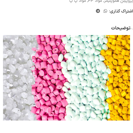
پروپیلن هموپلیمر
,
مواد PP
,
مواد پ پ
اشتراک گذاری:
توضیحات