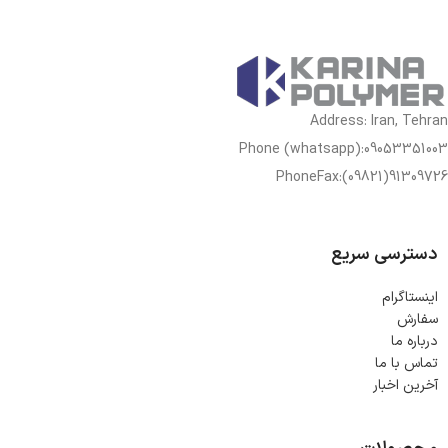
Address: Iran, Tehran
Phone (whatsapp):09053351003
PhoneFax:(09821)91309726
دسترسی سریع
اینستاگرام
سفارش
درباره ما
تماس با ما
آخرین اخبار