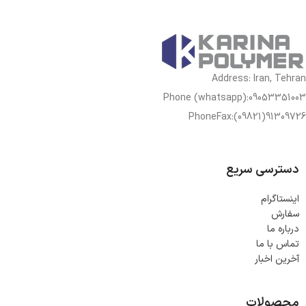
Address: Iran, Tehran
Phone (whatsapp):09053351003
PhoneFax:(09821)91309726
دسترسی سریع
اینستاگرام
سفارش
درباره ما
تماس با ما
آخرین اخبار
محصولات