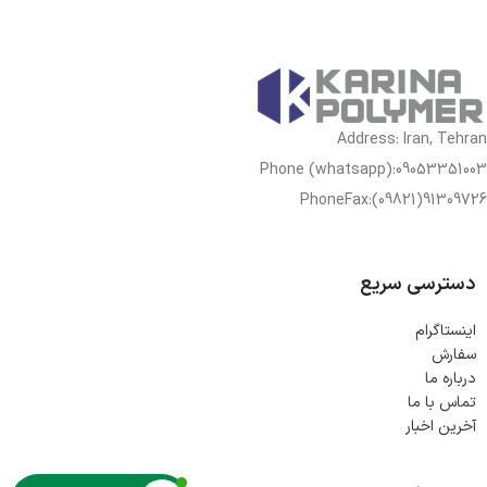
Address: Iran, Tehran
Phone (whatsapp):09053351003
PhoneFax:(09821)91309726
دسترسی سریع
اینستاگرام
سفارش
درباره ما
تماس با ما
آخرین اخبار