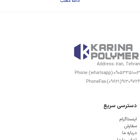
ادامه مطلب
Address: Iran, Tehran
Phone (whatsapp):09053351003
PhoneFax:(09821)91309726
دسترسی سریع
اینستاگرام
سفارش
درباره ما
تماس با ما