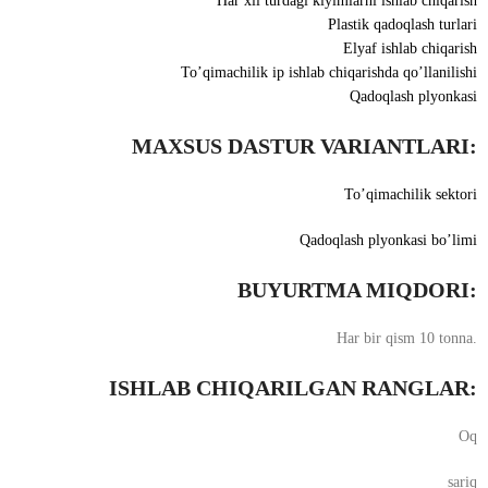
Har xil turdagi kiyimlarni ishlab chiqarish
Plastik qadoqlash turlari
Elyaf ishlab chiqarish
To’qimachilik ip ishlab chiqarishda qo’llanilishi
Qadoqlash plyonkasi
MAXSUS DASTUR VARIANTLARI:
To’qimachilik sektori
Qadoqlash plyonkasi bo’limi
BUYURTMA MIQDORI:
Har bir qism 10 tonna.
ISHLAB CHIQARILGAN RANGLAR:
Oq
sariq