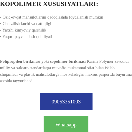
KOPOLIMER XUSUSIYATLARI:
• Oziq-ovqat mahsulotlarini qadoqlashda foydalanish mumkin
• Cho‘zilish kuchi va qattiqligi
• Yaxshi kimyoviy qarshilik
• Yuqori payvandlash qobiliyati
Polipropilen birikmasi
yoki
sopolimer birikmasi
Karina Polymer zavodida
milliy va xalqaro standartlarga muvofiq mukammal sifat bilan ishlab
chiqariladi va plastik mahsulotlarga mos keladigan maxsus pasportda buyurtma
asosida tayyorlanadi.
09053351003
Whatsapp