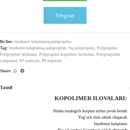
Telegram
Bo'lim:
Inyeksion kalıplanmış polipropilen
Tag:
Inyeksion kalıplanmış polipropilen
,
Oq polipropilen
,
Polipropilen
,
Polipropilen birikmasi
,
Polipropilen kopolimer birikmasi
,
Polypropylene
compound
,
PP materiali
,
PP materiali
Share:
Tasnif
KOPOLIMER ILOVALARI:
Shisha tozalagich korpusi uchun javob beradi
Yog’och elim ishlab chiqarish
Inyeksion kalıplama