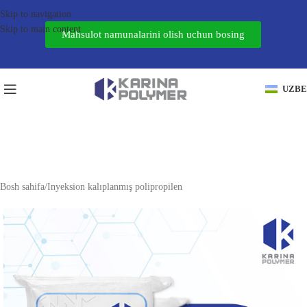
Skip to navigation
Skip to main content
Mahsulot namunalarini olish uchun bosing
UZB
Bosh sahifa
/
Inyeksion kalıplanmış polipropilen