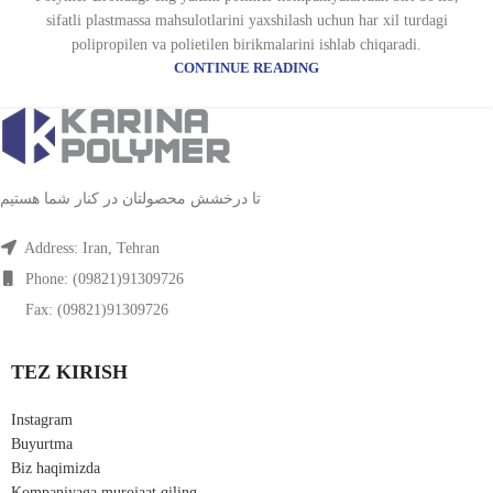
sifatli plastmassa mahsulotlarini yaxshilash uchun har xil turdagi
polipropilen va polietilen birikmalarini ishlab chiqaradi.
CONTINUE READING
تا درخشش محصولتان در کنار شما هستیم
Address: Iran, Tehran
Phone: (09821)91309726
Fax: (09821)91309726
TEZ KIRISH
Instagram
Buyurtma
Biz haqimizda
Kompaniyaga murojaat qiling