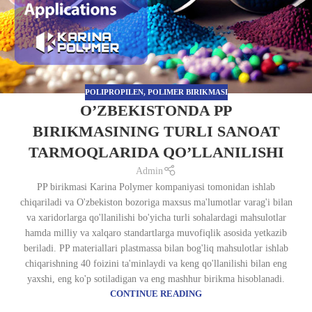
POLIPROPILEN
,
POLIMER BIRIKMASI
O’ZBEKISTONDA PP
BIRIKMASINING TURLI SANOAT
TARMOQLARIDA QO’LLANILISHI
Admin
PP birikmasi Karina Polymer kompaniyasi tomonidan ishlab
chiqariladi va O'zbekiston bozoriga maxsus ma'lumotlar varag'i bilan
va xaridorlarga qo'llanilishi bo'yicha turli sohalardagi mahsulotlar
hamda milliy va xalqaro standartlarga muvofiqlik asosida yetkazib
beriladi. PP materiallari plastmassa bilan bog'liq mahsulotlar ishlab
chiqarishning 40 foizini ta'minlaydi va keng qo'llanilishi bilan eng
yaxshi, eng ko'p sotiladigan va eng mashhur birikma hisoblanadi.
CONTINUE READING