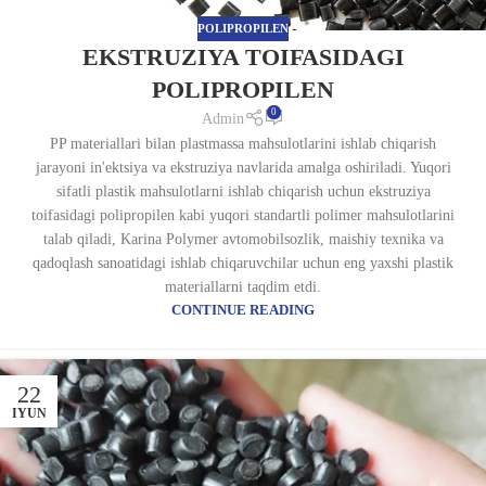
POLIPROPILEN
EKSTRUZIYA TOIFASIDAGI
POLIPROPILEN
0
Admin
PP materiallari bilan plastmassa mahsulotlarini ishlab chiqarish
jarayoni in'ektsiya va ekstruziya navlarida amalga oshiriladi. Yuqori
sifatli plastik mahsulotlarni ishlab chiqarish uchun ekstruziya
toifasidagi polipropilen kabi yuqori standartli polimer mahsulotlarini
talab qiladi, Karina Polymer avtomobilsozlik, maishiy texnika va
qadoqlash sanoatidagi ishlab chiqaruvchilar uchun eng yaxshi plastik
materiallarni taqdim etdi.
CONTINUE READING
22
IYUN