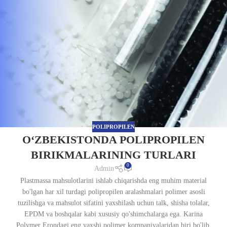
POLIPROPILEN
O‘ZBEKISTONDA POLIPROPILEN
BIRIKMALARINING TURLARI
0
Admin
Plastmassa mahsulotlarini ishlab chiqarishda eng muhim material
bo'lgan har xil turdagi polipropilen aralashmalari polimer asosli
tuzilishga va mahsulot sifatini yaxshilash uchun talk, shisha tolalar,
EPDM va boshqalar kabi xususiy qo'shimchalarga ega. Karina
Polymer Erondagi eng yaxshi polimer kompaniyalaridan biri bo'lib,