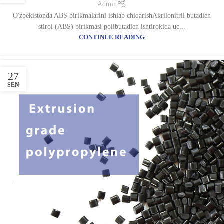
Admin
O'zbekistonda ABS birikmalarini ishlab chiqarishAkrilonitril butadien
stirol (ABS) birikmasi polibutadien ishtirokida uc...
CONTINUE READING
27
SEN