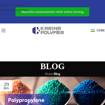
Skip to navigation
Skip to main content
Mahsulot namunalarini olish uchun bosing
UZB
BLOG
Home
/
Blog
29
AVG