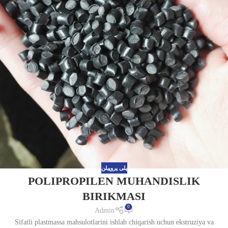
پلی پروپیلن
POLIPROPILEN MUHANDISLIK
BIRIKMASI
0
Admin
Sifatli plastmassa mahsulotlarini ishlab chiqarish uchun ekstruziya va