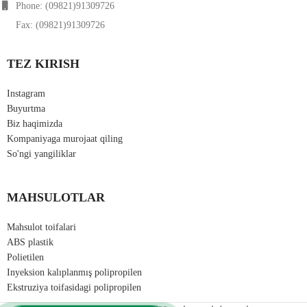
Phone: (09821)91309726
Fax: (09821)91309726
TEZ KIRISH
Instagram
Buyurtma
Biz haqimizda
Kompaniyaga murojaat qiling
So'ngi yangiliklar
MAHSULOTLAR
Mahsulot toifalari
ABS plastik
Polietilen
Inyeksion kalıplanmış polipropilen
Ekstruziya toifasidagi polipropilen