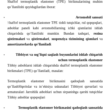
Shaffof termoplastik elastomer (TPE) birikmalarining muhim
qo’llanilishi quyidagilardan iborat:
Avtomobil sanoati
S
haffof termoplastik elastomer TPE tishli tutqichlar, rul qopqoqlari,
asboblar paneli kabi avtomobillarning ichki qismlarini ishlab
chiqarishda qo’llanilishi mumkin
.
Bundan tashqari,
rezina
qistirmalari
va
qistirmalari
,
suspenziya tizimining qismlari
va
amortizatorlarda
qo’llaniladi
.
Tibbiyot va sog’liqni saqlash buyumlarini ishlab chiqarish
uchun termoplastik elastomer
Tibbiy asboblarni ishlab chiqarishda shaffof termoplastik elastomer
birikmalari (TPE) qo’llaniladi, masalan:
Termoplastik elastomer birikmasini qadoqlash sanoatida
qo’llashShpritslar va in’ektsiya uskunalari Tibbiyot quvurlari va
armaturalari Jarrohlik asboblari uchun sirpanishga qarshi tutqichlar
Tibbiy asboblar qopqoqlari
Termoplastik elastomer birikmasini qadoqlash sanoatida