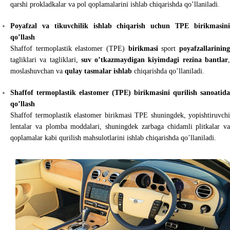
qarshi prokladkalar va pol qoplamalarini ishlab chiqarishda qo’llaniladi.
Poyafzal va tikuvchilik ishlab chiqarish uchun TPE birikmasini
qo’llash
Shaffof termoplastik elastomer (TPE)
birikmasi
sport
poyafzallarinin
tagliklari va tagliklari,
suv o’tkazmaydigan kiyimdagi rezina bantlar
moslashuvchan va
qulay tasmalar ishlab
chiqarishda qo’llaniladi.
Shaffof termoplastik elastomer (TPE) birikmasini qurilish sanoatida
qo’llash
Shaffof termoplastik elastomer birikmasi TPE shuningdek, yopishtiruvchi
lentalar va plomba moddalari, shuningdek zarbaga chidamli plitkalar va
qoplamalar kabi qurilish mahsulotlarini ishlab chiqarishda qo’llaniladi.