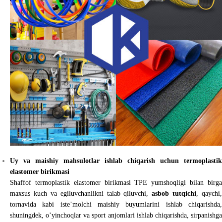
Uy va maishiy mahsulotlar ishlab chiqarish uchun termoplastik
elastomer birikmasi
Shaffof termoplastik elastomer birikmasi TPE yumshoqligi bilan birga
maxsus kuch va egiluvchanlikni talab qiluvchi,
asbob tutqichi
, qaychi,
tornavida kabi iste’molchi maishiy buyumlarini ishlab chiqarishda,
shuningdek, o’yinchoqlar va sport anjomlari ishlab chiqarishda, sirpanishga