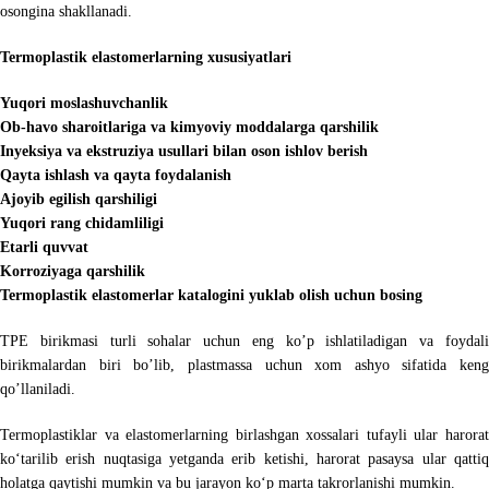
osongina shakllanadi.
Termoplastik elastomerlarning xususiyatlari
Yuqori moslashuvchanlik
Ob-havo sharoitlariga va kimyoviy moddalarga qarshilik
Inyeksiya va ekstruziya usullari bilan oson ishlov berish
Qayta ishlash va qayta foydalanish
Ajoyib egilish qarshiligi
Yuqori rang chidamliligi
Etarli quvvat
Korroziyaga qarshilik
Termoplastik elastomerlar katalogini yuklab olish uchun bosing
TPE birikmasi turli sohalar uchun eng ko’p ishlatiladigan va foydali
birikmalardan biri bo’lib, plastmassa uchun xom ashyo sifatida keng
qo’llaniladi.
Termoplastiklar va elastomerlarning birlashgan xossalari tufayli ular harorat
ko‘tarilib erish nuqtasiga yetganda erib ketishi, harorat pasaysa ular qattiq
holatga qaytishi mumkin va bu jarayon ko‘p marta takrorlanishi mumkin.