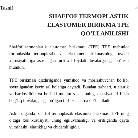
Tasnif
SHAFFOF TERMOPLASTIK
ELASTOMER BIRIKMA TPE
QO'LLANILISHI
Shaffof termoplastik elastomer birikmasi (TPE) TPE mahsulot
formulasida termoplastik va elastomer birikmasining foydali
xususiyatlariga asoslangan turli xil foydali ilovalarga ega bo’lishi
mumkin.
TPE birikmasi qizdirilganda yumshoq va moslashuvchan bo’lib,
sovutilgandan keyin asl holatiga qaytadi. Bundan tashqari, u elastik
va bardoshlidir va bu ikki muhim sabab uning xususiyatlari bilan
bog’liq ilovalarga ega bo’lgan turli sohalarda qo’llaniladi.
Aslini olganda, shaffof termoplastik elastomer birikmasi TPE ning
o’ziga xos xususiyati uning egiluvchanligi va eritilganda qayta
yumshashi, elastikligi va chidamliligidir.