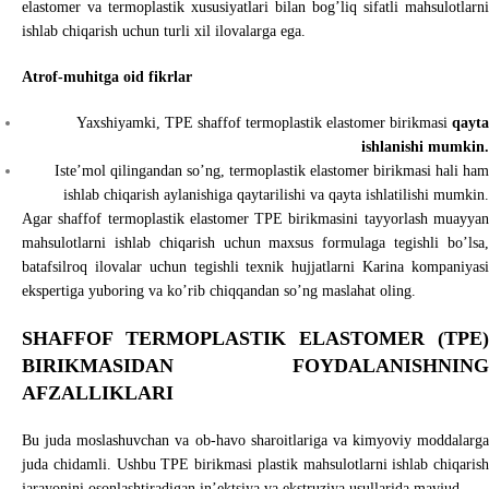
elastomer va termoplastik xususiyatlari bilan bog’liq sifatli mahsulotlarni
ishlab chiqarish uchun turli xil ilovalarga ega.
Atrof-muhitga oid fikrlar
Yaxshiyamki, TPE shaffof termoplastik elastomer birikmasi
qayta
ishlanishi mumkin.
Iste’mol qilingandan so’ng, termoplastik elastomer birikmasi hali ham
ishlab chiqarish aylanishiga qaytarilishi va qayta ishlatilishi mumkin.
Agar shaffof termoplastik elastomer TPE birikmasini tayyorlash muayyan
mahsulotlarni ishlab chiqarish uchun maxsus formulaga tegishli bo’lsa,
batafsilroq ilovalar uchun tegishli texnik hujjatlarni Karina kompaniyasi
ekspertiga yuboring va ko’rib chiqqandan so’ng maslahat oling.
SHAFFOF TERMOPLASTIK ELASTOMER (TPE)
BIRIKMASIDAN FOYDALANISHNING
AFZALLIKLARI
Bu juda moslashuvchan va ob-havo sharoitlariga va kimyoviy moddalarga
juda chidamli. Ushbu TPE birikmasi plastik mahsulotlarni ishlab chiqarish
jarayonini osonlashtiradigan in’ektsiya va ekstruziya usullarida mavjud.