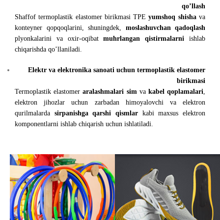
qo’llash
Shaffof termoplastik elastomer birikmasi TPE
yumshoq shisha
va
konteyner qopqoqlarini, shuningdek,
moslashuvchan qadoqlash
plyonkalarini va oxir-oqibat
muhrlangan qistirmalarni
ishlab
chiqarishda qo’llaniladi.
Elektr va elektronika sanoati uchun termoplastik elastomer
birikmasi
Termoplastik elastomer
aralashmalari sim
va
kabel qoplamalari
,
elektron jihozlar uchun zarbadan himoyalovchi va elektron
qurilmalarda
sirpanishga qarshi qismlar
kabi maxsus elektron
komponentlarni ishlab chiqarish uchun ishlatiladi.