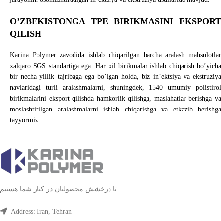
O’ZBEKISTONGA TPE BIRIKMASINI EKSPORT
QILISH
Karina Polymer zavodida ishlab chiqarilgan barcha aralash mahsulotlar
xalqaro SGS standartiga ega. Har xil birikmalar ishlab chiqarish bo’yicha
bir necha yillik tajribaga ega bo’lgan holda, biz in’ektsiya va ekstruziya
navlaridagi turli aralashmalarni, shuningdek, 1540 umumiy polistirol
birikmalarini eksport qilishda hamkorlik qilishga, maslahatlar berishga va
moslashtirilgan aralashmalarni ishlab chiqarishga va etkazib berishga
tayyormiz.
تا درخشش محصولتان در کنار شما هستیم
Address: Iran, Tehran