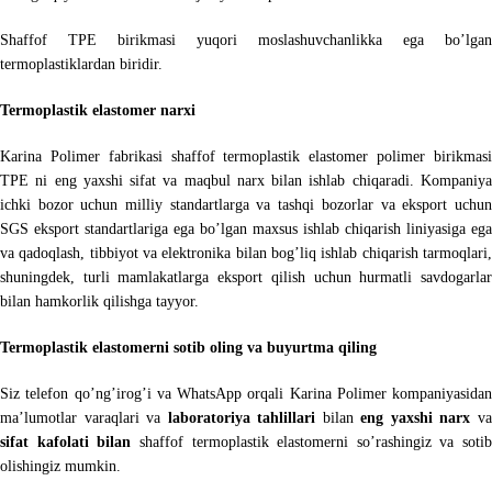
Shaffof TPE birikmasi yuqori moslashuvchanlikka ega bo’lgan
termoplastiklardan biridir.
Termoplastik elastomer narxi
Karina Polimer fabrikasi shaffof termoplastik elastomer polimer birikmasi
TPE ni eng yaxshi sifat va maqbul narx bilan ishlab chiqaradi. Kompaniya
ichki bozor uchun milliy standartlarga va tashqi bozorlar va eksport uchun
SGS eksport standartlariga ega bo’lgan maxsus ishlab chiqarish liniyasiga ega
va qadoqlash, tibbiyot va elektronika bilan bog’liq ishlab chiqarish tarmoqlari,
shuningdek, turli mamlakatlarga eksport qilish uchun hurmatli savdogarlar
bilan hamkorlik qilishga tayyor.
Termoplastik elastomerni sotib oling va buyurtma qiling
Siz telefon qo’ng’irog’i va WhatsApp orqali Karina Polimer kompaniyasidan
ma’lumotlar varaqlari va
laboratoriya tahlillari
bilan
eng yaxshi narx
v
sifat kafolati bilan
shaffof termoplastik elastomerni so’rashingiz va sotib
olishingiz mumkin.