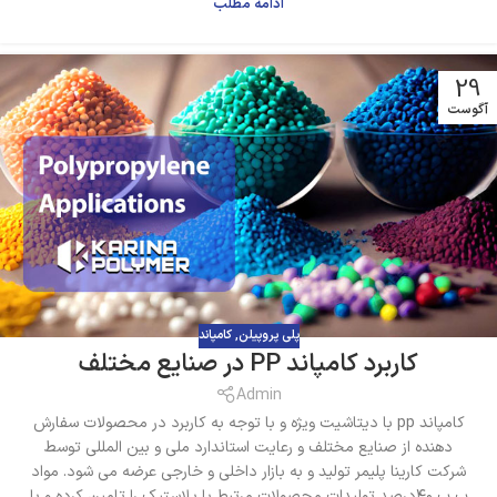
ادامه مطلب
29
آگوست
پلی پروپیلن
,
کامپاند
کاربرد کامپاند PP در صنایع مختلف
Admin
کامپاند pp با دیتاشیت ویژه و با توجه به کاربرد در محصولات سفارش
دهنده از صنایع مختلف و رعایت استاندارد ملی و بین المللی توسط
شرکت کارینا پلیمر تولید و به بازار داخلی و خارجی عرضه می شود. مواد
پ پ ۴۰درصد تولیدات محصولات مرتبط با پلاستیک را تامین کرده و با