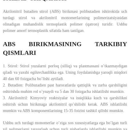
Akrilonitril butadien stirol (ABS) birikmasi polibutadien ishtirokida uch
turdagi stirol va akrilonitril monomerlarining polimerizatsiyasidan
olinadigan muhandislik termoplastik polimer (qatron) turidir. Ushbu
polimer amorf termoplastik sifatida ham tanilgan.
ABS BIRIKMASINING TARKIBIY
QISMLARI
1. Stirol: Stirol yuzalarni porloq (silliq) va plastmassani o’tkazmaydigan
qiladi va yaxshi egiluvchanlikka ega. Uning foydalanishga yaroqli miqdori
40 dan 60 foizgacha bo’lishi aytiladi.
2. Butadien: Polibutadien past haroratlarda qattiqlik va zarba qarshiligini
oshirishda muhim rol o’ynaydi va 5 dan 30 foizgacha ishlatilishi mumkin.
3. Akrilonitril: Kimyoviy reaktsiyalar va issiqlikka kuch va qarshilikni
oshirish uchun birikmaga akrilonitril qo’shilishi kerak. ABS ishlatilishi
mumkin va ABS komponentlarining 15-35 foizini tashkil qilishi mumkin.
Ushbu uch turdagi monomerlar o’ziga xos xususiyatlarga ega bo’lgan turli
xil polimerlarni tayyorlash uchun turli nisbatlarda ishlatilishi mumkin va