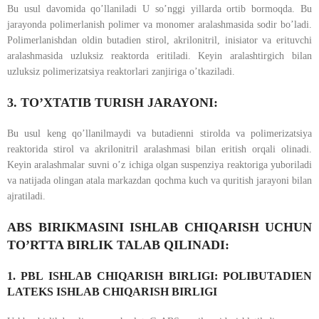
Bu usul davomida qo’llaniladi U so’nggi yillarda ortib bormoqda. Bu
jarayonda polimerlanish polimer va monomer aralashmasida sodir bo’ladi.
Polimerlanishdan oldin butadien stirol, akrilonitril, inisiator va erituvchi
aralashmasida uzluksiz reaktorda eritiladi. Keyin aralashtirgich bilan
uzluksiz polimerizatsiya reaktorlari zanjiriga o’tkaziladi.
3. TO’XTATIB TURISH JARAYONI:
Bu usul keng qo’llanilmaydi va butadienni stirolda va polimerizatsiya
reaktorida stirol va akrilonitril aralashmasi bilan eritish orqali olinadi.
Keyin aralashmalar suvni o’z ichiga olgan suspenziya reaktoriga yuboriladi
va natijada olingan atala markazdan qochma kuch va quritish jarayoni bilan
ajratiladi.
ABS BIRIKMASINI ISHLAB CHIQARISH UCHUN
TO’RTTA BIRLIK TALAB QILINADI:
1. PBL ISHLAB CHIQARISH BIRLIGI: POLIBUTADIEN
LATEKS ISHLAB CHIQARISH BIRLIGI