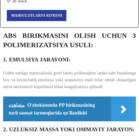
In stock
MAHSULOTLARNI KO'RISH
ABS BIRIKMASINI OLISH UCHUN 3
POLIMERIZATSIYA USULI:
1. EMULSIYA JARAYONI:
Ushbu turdagi materiallarda greft lateks polibutadien lateks kabi butadienga
boy va keyinchalik emulsiya yoki suspenziya usuli bilan ishlab chiqarilgan
stirol-akrilonitril kopolimeri bilan koagulyatsiya qilinadi.
مشاهده
O'zbekistonda PP birikmasining
turli sanoat tarmoqlarida qo'llanilishi
2. UZLUKSIZ MASSA YOKI OMMAVIY JARAYON: