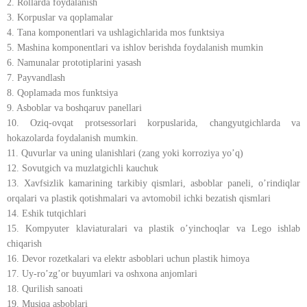
2. Rollarda foydalanish
3. Korpuslar va qoplamalar
4. Tana komponentlari va ushlagichlarida mos funktsiya
5. Mashina komponentlari va ishlov berishda foydalanish mumkin
6. Namunalar prototiplarini yasash
7. Payvandlash
8. Qoplamada mos funktsiya
9. Asboblar va boshqaruv panellari
10. Oziq-ovqat protsessorlari korpuslarida, changyutgichlarda va
hokazolarda foydalanish mumkin.
11. Quvurlar va uning ulanishlari (zang yoki korroziya yo’q)
12. Sovutgich va muzlatgichli kauchuk
13. Xavfsizlik kamarining tarkibiy qismlari, asboblar paneli, o’rindiqlar
orqalari va plastik qotishmalari va avtomobil ichki bezatish qismlari
14. Eshik tutqichlari
15. Kompyuter klaviaturalari va plastik o’yinchoqlar va Lego ishlab
chiqarish
16. Devor rozetkalari va elektr asboblari uchun plastik himoya
17. Uy-ro’zg’or buyumlari va oshxona anjomlari
18. Qurilish sanoati
19. Musiqa asboblari