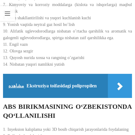
7. Kimyoviy va korroziy moddalarga (kislota va ishqorlarga) maqbul
qarshilik
8. Oson shakllantirilishi va yuqori kuchlanish kuchi
9. Yonish vaqtida neytral gaz hosil bo’lish
10. Alifatik uglevodorodlarga nisbatan o’rtacha qarshilik va aromatik va
galogenli uglevodorodlarga, spirtga nisbatan zaif qarshilikka ega.
11. Engil vazn
12. Olovga sezgir
13. Quyosh nurida xossa va rangning o’zgarishi
14. Nisbatan yuqori namlikni yutish
مشاهده
Ekstruziya toifasidagi polipropilen
ABS BIRIKMASINING O‘ZBEKISTONDA
QO‘LLANILISHI
1. Inyeksion kalıplama yoki 3D bosib chiqarish jarayonlarida foydalaning