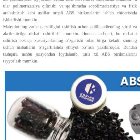
ular polimerizatsiya qilinishi va qo’shimcha sopolimerizatsiya va fizik
aralashtirish kabi usullar orqali ABS birikmalarini ishlab chiqarishda
ishlatilishi mumkin.
Mahsulotning zarba qarshiligini oshirish uchun polibutadienning stirol va
akrilonitrilga nisbati oshirilishi mumkin. Bundan tashqari, bu nisbatni
oshirish boshqa xususiyatlarning o’zgarishi bilan birga keladi, shuning
uchun nisbatlarni o’zgartirishda ehtiyot bo’lish yaxshiroqdir. Bundan
tashqari, ushbu jarayondan foydalanib, turli xil ABS birikmalarini
tayyorlash mumkin.