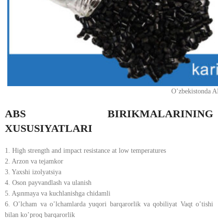
O’zbekistonda AB
ABS BIRIKMALARINING
XUSUSIYATLARI
1. High strength and impact resistance at low temperatures
2. Arzon va tejamkor
3. Yaxshi izolyatsiya
4. Oson payvandlash va ulanish
5. Aşınmaya va kuchlanishga chidamli
6. O’lcham va o’lchamlarda yuqori barqarorlik va qobiliyat Vaqt o’tishi
bilan ko’proq barqarorlik