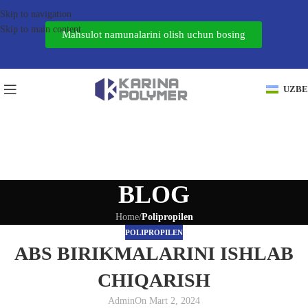
Skip to navigation
Skip to main content
Mahsulot namunalarini olish uchun bosing
UZB
BLOG
Home
/
Polipropilen
POLIPROPILEN
ABS BIRIKMALARINI ISHLAB
CHIQARISH
Admin
On Mart 2, 2024