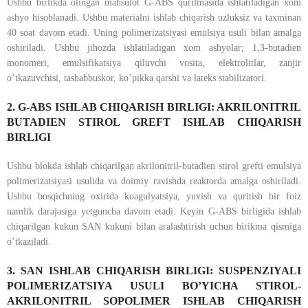
Ushbu birlikda olingan mahsulot G-ABS qurilmasida ishlatiladigan xom
ashyo hisoblanadi. Ushbu materialni ishlab chiqarish uzluksiz va taxminan
40 soat davom etadi. Uning polimerizatsiyasi emulsiya usuli bilan amalga
oshiriladi. Ushbu jihozda ishlatiladigan xom ashyolar; 1,3-butadien
monomeri, emulsifikatsiya qiluvchi vosita, elektrolitlar, zanjir
o’tkazuvchisi, tashabbuskor, ko’pikka qarshi va lateks stabilizatori.
2. G-ABS ISHLAB CHIQARISH BIRLIGI: AKRILONITRIL
BUTADIEN STIROL GREFT ISHLAB CHIQARISH
BIRLIGI
Ushbu blokda ishlab chiqarilgan akrilonitril-butadien stirol grefti emulsiya
polimerizatsiyasi usulida va doimiy ravishda reaktorda amalga oshiriladi.
Ushbu bosqichning oxirida koagulyatsiya, yuvish va quritish bir foiz
namlik darajasiga yetguncha davom etadi. Keyin G-ABS birligida ishlab
chiqarilgan kukun SAN kukuni bilan aralashtirish uchun birikma qismiga
o’tkaziladi.
3. SAN ISHLAB CHIQARISH BIRLIGI: SUSPENZIYALI
POLIMERIZATSIYA USULI BO’YICHA STIROL-
AKRILONITRIL SOPOLIMER ISHLAB CHIQARISH