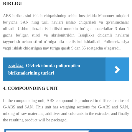
BIRLIGI
ABS birikmasini ishlab chiqarishning ushbu bosqichida Monomer miqdori
bo’yicha SAN ning turli navlari ishlab chiqariladi va qo’shimchalar
olinadi. Ushbu jihozda ishlatilishi mumkin bo’lgan materiallar 3 dan 1
gacha bo’lgan stirol va akrilonitrildir. Issiqlikka chidamli navlarni
tayyorlash uchun stirol o’rniga alfa-metilstirol ishlatiladi. Polimerizatsiya
vaqti ishlab chiqarilgan nav turiga qarab 9 dan 35 soatgacha o’zgaradi.
مشاهده
O‘zbekistonda polipropilen
birikmalarining turlari
4. COMPOUNDING UNIT
In the compounding unit, ABS compound is produced in different ratios of
G-ABS and SAN. This unit has weighing sections for G-ABS and SAN,
mixing of raw materials, additives and colorants in the extruder, and finally
the resulting product will be packaged.