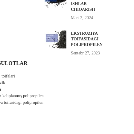
ISHLAB
CHIQARISH
Mart 2, 2024
EKSTRUZIYA
TOIFASIDAGI
POLIPROPILEN
Sentabr 27, 2023
SULOTLAR
toifalari
tik
n
n kalıplanmış polipropilen
a toifasidagi polipropilen