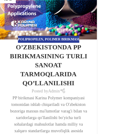
POLIPROPILEN
,
POLIMER BIRIKMASI
O’ZBEKISTONDA PP
BIRIKMASINING TURLI
SANOAT
TARMOQLARIDA
QO’LLANILISHI
Posted by
Admin
PP birikmasi Karina Polymer kompaniyasi
tomonidan ishlab chiqariladi va O'zbekiston
bozoriga maxsus ma'lumotlar varag'i bilan va
xaridorlarga qo'llanilishi bo'yicha turli
sohalardagi mahsulotlar hamda milliy va
xalqaro standartlarga muvofiqlik asosida