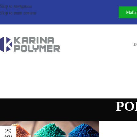
Skip to navigation
Mahsu
Skip to main content
H
PO
29
AVG