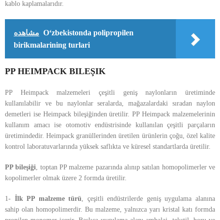
kablo kaplamalarıdır.
مشاهده
O‘zbekistonda polipropilen
birikmalarining turlari
PP HEIMPACK BILEŞIK
PP Heimpack malzemeleri çeşitli geniş naylonların üretiminde
kullanılabilir ve bu naylonlar seralarda, mağazalardaki sıradan naylon
demetleri ise Heimpack bileşiğinden üretilir. PP Heimpack malzemelerinin
kullanım amacı ise otomotiv endüstrisinde kullanılan çeşitli parçaların
üretimindedir. Heimpack granüllerinden üretilen ürünlerin çoğu, özel kalite
kontrol laboratuvarlarında yüksek saflıkta ve küresel standartlarda üretilir.
PP bileşiği
, toptan PP malzeme pazarında alınıp satılan homopolimerler ve
kopolimerler olmak üzere 2 formda üretilir.
1-
İlk PP malzeme türü
, çeşitli endüstrilerde geniş uygulama alanına
sahip olan homopolimerdir. Bu malzeme, yalnızca yarı kristal katı formda