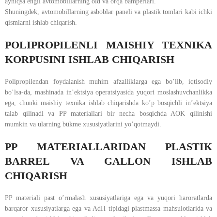
ayniqsa engil avtomobillarning old va orqa bamperlari.
Shuningdek, avtomobillarning asboblar paneli va plastik tomlari kabi ichki
qismlarni ishlab chiqarish.
POLIPROPILENLI MAISHIY TEXNIKA
KORPUSINI ISHLAB CHIQARISH
Polipropilendan foydalanish muhim afzalliklarga ega bo’lib, iqtisodiy
bo’lsa-da, mashinada in’ektsiya operatsiyasida yuqori moslashuvchanlikka
ega, chunki maishiy texnika ishlab chiqarishda ko’p bosqichli in’ektsiya
talab qilinadi va PP materiallari bir necha bosqichda AOK qilinishi
mumkin va ularning bükme xususiyatlarini yo’qotmaydi.
PP MATERIALLARIDAN PLASTIK
BARREL VA GALLON ISHLAB
CHIQARISH
PP materiali past o’rmalash xususiyatlariga ega va yuqori haroratlarda
barqaror xususiyatlarga ega va AdH tipidagi plastmassa mahsulotlarida va