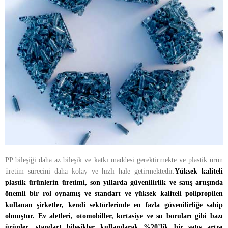
PP bileşiği daha az bileşik ve katkı maddesi gerektirmekte ve plastik ürün
üretim sürecini daha kolay ve hızlı hale getirmektedir.
Yüksek kaliteli
plastik ürünlerin üretimi, son yıllarda güvenilirlik ve satış artışında
önemli bir rol oynamış ve standart ve yüksek kaliteli polipropilen
kullanan şirketler, kendi sektörlerinde en fazla güvenilirliğe sahip
olmuştur. Ev aletleri, otomobiller, kırtasiye ve su boruları gibi bazı
ürünler, standart bileşikler kullanılarak %20’lik bir satış artışı