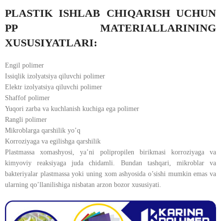
PLASTIK ISHLAB CHIQARISH UCHUN
PP MATERIALLARINING
XUSUSIYATLARI:
Engil polimer
Issiqlik izolyatsiya qiluvchi polimer
Elektr izolyatsiya qiluvchi polimer
Shaffof polimer
Yuqori zarba va kuchlanish kuchiga ega polimer
Rangli polimer
Mikroblarga qarshilik yo’q
Korroziyaga va egilishga qarshilik
Plastmassa xomashyosi, ya’ni polipropilen birikmasi korroziyaga va
kimyoviy reaksiyaga juda chidamli. Bundan tashqari, mikroblar va
bakteriyalar plastmassa yoki uning xom ashyosida o’sishi mumkin emas va
ularning qo’llanilishiga nisbatan arzon bozor xususiyati.