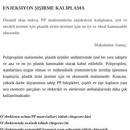
ENJEKSIYON ŞIŞIRME KALIPLAMA
Önemli olan nokta, PP malzemelerin enjeksiyon kalıplama, seri ve
sürekli üretim için plastik ürün üretimi için en iyi ve ideal hammadde
olmasıdır.
Makaleden Sonuç:
Polipropilen malzemeler, plastik ürünler endüstrisinde özel bir yere sahiptir
ve ana ve en iyi plastik hammadde olarak kabul edilebilir. Polipropilen,
standartlara uygun olması ve mühendislik yöntemleriyle üretilip işlenmesi
koşuluyla, plastik ürün üretimi için en ekonomik malzemedir. Kısacası,
yüksek darbe dayanımına sahip PP bileşikleri, çeşitli ev tipi kapların yanı
sıra otomotiv parçaları ve elektrikli ev aletlerinin ambalajlarında daha çok
kullanılmaktadır.
O'zbekiston uchun PP materiallari ishlab chiqaruvchisi
O'zbekistonda aralash ishlab chiqaruvchi
O'zbekistonda avtomobil bamperi xom ashyosini ishlab chiqarish