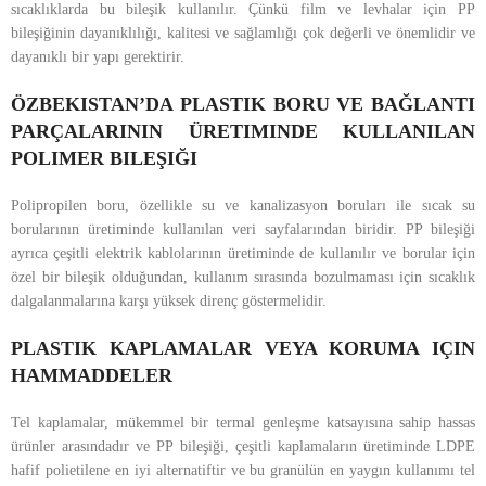
sıcaklıklarda bu bileşik kullanılır. Çünkü film ve levhalar için PP
bileşiğinin dayanıklılığı, kalitesi ve sağlamlığı çok değerli ve önemlidir ve
dayanıklı bir yapı gerektirir.
ÖZBEKISTAN’DA PLASTIK BORU VE BAĞLANTI
PARÇALARININ ÜRETIMINDE KULLANILAN
POLIMER BILEŞIĞI
Polipropilen boru, özellikle su ve kanalizasyon boruları ile sıcak su
borularının üretiminde kullanılan veri sayfalarından biridir. PP bileşiği
ayrıca çeşitli elektrik kablolarının üretiminde de kullanılır ve borular için
özel bir bileşik olduğundan, kullanım sırasında bozulmaması için sıcaklık
dalgalanmalarına karşı yüksek direnç göstermelidir.
PLASTIK KAPLAMALAR VEYA KORUMA IÇIN
HAMMADDELER
Tel kaplamalar, mükemmel bir termal genleşme katsayısına sahip hassas
ürünler arasındadır ve PP bileşiği, çeşitli kaplamaların üretiminde LDPE
hafif polietilene en iyi alternatiftir ve bu granülün en yaygın kullanımı tel