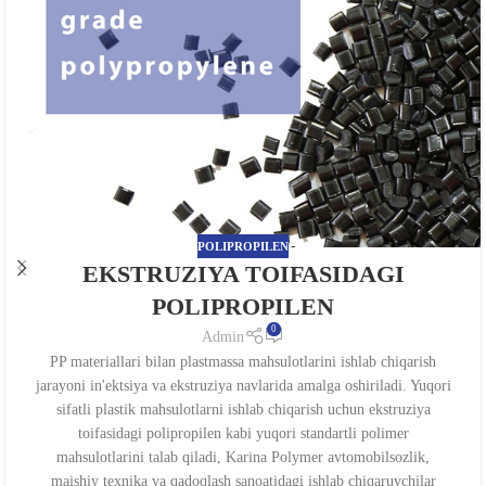
POLIPROPILEN
EKSTRUZIYA TOIFASIDAGI
POLIPROPILEN
0
Admin
PP materiallari bilan plastmassa mahsulotlarini ishlab chiqarish
jarayoni in'ektsiya va ekstruziya navlarida amalga oshiriladi. Yuqori
sifatli plastik mahsulotlarni ishlab chiqarish uchun ekstruziya
toifasidagi polipropilen kabi yuqori standartli polimer
mahsulotlarini talab qiladi, Karina Polymer avtomobilsozlik,
maishiy texnika va qadoqlash sanoatidagi ishlab chiqaruvchilar