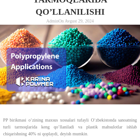
QO’LLANILISHI
Admin
On Avgust 29, 2024
PP birikmasi oʻzining maxsus xossalari tufayli Oʻzbekistonda sanoatning
turli tarmoqlarida keng qoʻllaniladi va plastik mahsulotlar ishlab
chiqarishning 40% ni qoplaydi, deyish mumkin.