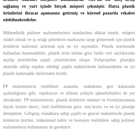
sağlamış ve yurt içinde birçok müşteri çekmiştir. Hatta plastik
ürünlerini ihracat aşamasına getirmiş ve küresel pazarda rekabet
edebilmektedirler.
Mühendislik polimer malzemelerinin standardına dikkat etmek, müşteri
odaklı olmak ve iş ortağı şirketlerin markasına saygı göstermek için plastik
ürünlerin kalitesini artırmak için en iyi seçenektir. Plastik üretiminde
kullanılan hammaddeler, plastik ürün türüne göre farklı veri sayfalarında
seçilip üretilebilen çeşitli çözeltilerden oluşur. Polipropilen, plastiğin
ekstrüde edilip enjekte edildiği çeşitli endüstrilerde kullanılabilen en iyi
plastik hammadde türlerinden biridir.
PP malzemelerin özellikleri arasında, makalenin geri kalanında
açıkladığımız gibi, enjeksiyon ve üfleme yoluyla işlenebilmeleri de yer
almaktadır. PP malzemelerin, plastik ürünlerin standart ve formülasyonuna
dayalı üretim süreci, özel özelliklerine göre, onu korur ve en iyi plastiğe
dönüştürür. Gelişmiş olanaklara sahip çeşitli ve güncel makinelerde plastik
ürünlerin üretimi, mükemmel kalite ve homojen özelliklere sahip polimer
malzemelerin kullanımını da gerektirir.