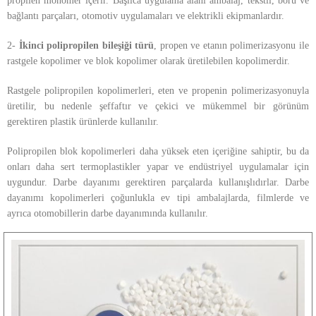
propilen monomer içerir. Başlıca uygulama alanı ambalaj, tekstil, boru ve
bağlantı parçaları, otomotiv uygulamaları ve elektrikli ekipmanlardır.
2-
İkinci polipropilen bileşiği türü
, propen ve etanın polimerizasyonu ile
rastgele kopolimer ve blok kopolimer olarak üretilebilen kopolimerdir.
Rastgele polipropilen kopolimerleri, eten ve propenin polimerizasyonuyla
üretilir, bu nedenle şeffaftır ve çekici ve mükemmel bir görünüm
gerektiren plastik ürünlerde kullanılır.
Polipropilen blok kopolimerleri daha yüksek eten içeriğine sahiptir, bu da
onları daha sert termoplastikler yapar ve endüstriyel uygulamalar için
uygundur. Darbe dayanımı gerektiren parçalarda kullanışlıdırlar. Darbe
dayanımı kopolimerleri çoğunlukla ev tipi ambalajlarda, filmlerde ve
ayrıca otomobillerin darbe dayanımında kullanılır.