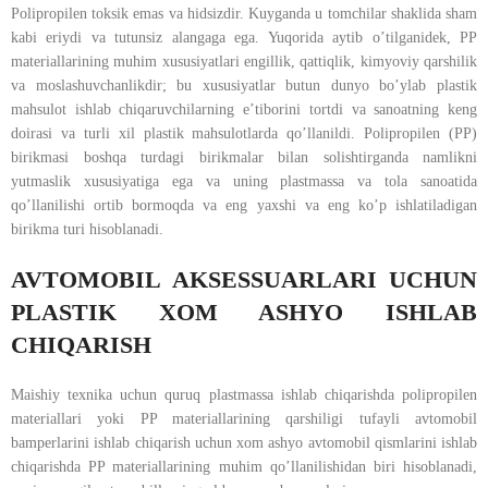
Polipropilen toksik emas va hidsizdir. Kuyganda u tomchilar shaklida sham
kabi eriydi va tutunsiz alangaga ega. Yuqorida aytib o’tilganidek, PP
materiallarining muhim xususiyatlari engillik, qattiqlik, kimyoviy qarshilik
va moslashuvchanlikdir; bu xususiyatlar butun dunyo bo’ylab plastik
mahsulot ishlab chiqaruvchilarning e’tiborini tortdi va sanoatning keng
doirasi va turli xil plastik mahsulotlarda qo’llanildi. Polipropilen (PP)
birikmasi boshqa turdagi birikmalar bilan solishtirganda namlikni
yutmaslik xususiyatiga ega va uning plastmassa va tola sanoatida
qo’llanilishi ortib bormoqda va eng yaxshi va eng ko’p ishlatiladigan
birikma turi hisoblanadi.
AVTOMOBIL AKSESSUARLARI UCHUN
PLASTIK XOM ASHYO ISHLAB
CHIQARISH
Maishiy texnika uchun quruq plastmassa ishlab chiqarishda polipropilen
materiallari yoki PP materiallarining qarshiligi tufayli avtomobil
bamperlarini ishlab chiqarish uchun xom ashyo avtomobil qismlarini ishlab
chiqarishda PP materiallarining muhim qo’llanilishidan biri hisoblanadi,