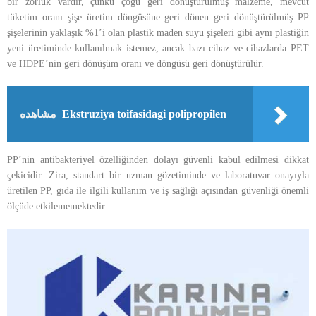
bir zorluk vardır, çünkü çoğu geri dönüştürülmüş malzeme, mevcut
tüketim oranı şişe üretim döngüsüne geri dönen geri dönüştürülmüş PP
şişelerinin yaklaşık %1’i olan plastik maden suyu şişeleri gibi aynı plastiğin
yeni üretiminde kullanılmak istemez, ancak bazı cihaz ve cihazlarda PET
ve HDPE’nin geri dönüşüm oranı ve döngüsü geri dönüştürülür.
مشاهده
Ekstruziya toifasidagi polipropilen
PP’nin antibakteriyel özelliğinden dolayı güvenli kabul edilmesi dikkat
çekicidir. Zira, standart bir uzman gözetiminde ve laboratuvar onayıyla
üretilen PP, gıda ile ilgili kullanım ve iş sağlığı açısından güvenliği önemli
ölçüde etkilememektedir.