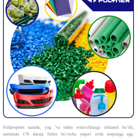
Polipropilen namlik, yog ‘va oddiy erituvchilarga chidamli bo’lib,
taxminan 170 daraja Selsiy bo’yicha yuqori erish nuqtasiga ega.