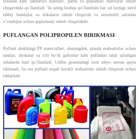
tozalash kabi sanitariya matolari, parda va qoplamali matolarni ishlab
chiqarishda qo’llaniladi. Va uning boshqa qo’llanilishi har xil turdagi steril
tibbiy bandajlar va dokalarni ishlab chiqarish va avtomobil salonida
o’rindiqlar uchun qoplamalar ishlab chiqarishdir.
PUFLANGAN POLIPROPILEN BIRIKMASI
Puflash shaklidagi PP materiallari, shuningdek, plastik mahsulotlar uchun
tanklar, shishalar va ichi bo’sh gallonlar kabi puflashni talab qiladigan
sohalarda ham qo’llaniladi. Ushbu granuladagi xom ashyo asosan qayta
ishlanadi, bu esa puflash orqali kerakli mahsulotni ishlab chiqarish uchun
ishlatiladi.