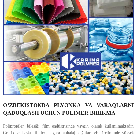
O’ZBEKISTONDA PLYONKA VA VARAQLARNI
QADOQLASH UCHUN POLIMER BIRIKMA
Polipropilen bileşiği film endüstrisinde yaygın olarak kullanılmaktadır.
Grafik ve baskı filmleri, sigara ambalaj kağıtları vb. üretiminde yüksek