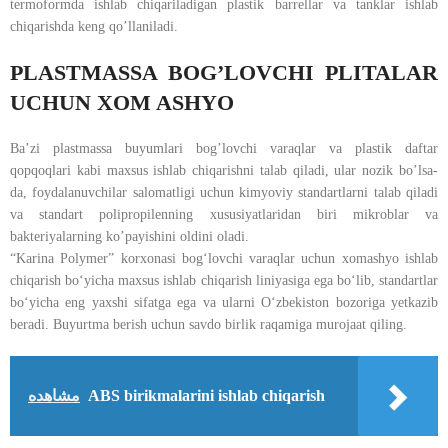
termoformda ishlab chiqariladigan plastik barrellar va tanklar ishlab
chiqarishda keng qo’llaniladi.
PLASTMASSA BOG’LOVCHI PLITALAR
UCHUN XOM ASHYO
Ba’zi plastmassa buyumlari bog’lovchi varaqlar va plastik daftar
qopqoqlari kabi maxsus ishlab chiqarishni talab qiladi, ular nozik bo’lsa-
da, foydalanuvchilar salomatligi uchun kimyoviy standartlarni talab qiladi
va standart polipropilenning xususiyatlaridan biri mikroblar va
bakteriyalarning ko’payishini oldini oladi.
“Karina Polymer” korxonasi bogʻlovchi varaqlar uchun xomashyo ishlab
chiqarish boʻyicha maxsus ishlab chiqarish liniyasiga ega boʻlib, standartlar
boʻyicha eng yaxshi sifatga ega va ularni Oʻzbekiston bozoriga yetkazib
beradi. Buyurtma berish uchun savdo birlik raqamiga murojaat qiling.
مشاهده
ABS birikmalarini ishlab chiqarish