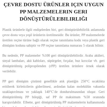
ÇEVRE DOSTU ÜRÜNLER IÇIN UYGUN
PP MALZEMELERIN GERI
DÖNÜŞTÜRÜLEBILIRLIĞI
Plastik ürünlerle ilgili endişelerden biri, geri dönüştürülebilirlik anlamında
çevre dostu veya yeşil ürünlerin üretilmesidir. Bu ürünler, PP malzemelerde
üretilen reçine türüne bağlı olarak reçine tanımlama kodu veya plastik geri
dönüşüm koduna sahiptir ve PP reçine tanımlama numarası 5 olarak bilinir.
Bu nedenle, PP malzemeler %100 geri dönüştürülebilirdir. Araba aküleri,
sinyal lambaları, akü kabloları, süpürgeler, fırçalar, buz kırıcılar vb. geri
dönüştürülmüş polipropilenden (rPP) üretilen ürünlere örnek olarak
verilebilir.
PP geri dönüşüm çözümü genellikle atık plastiğin 250°C sıcaklıkta
eritilerek kirleticilerin giderilmesi, ardından kalan molekülün vakumla
uzaklaştırılması ve yaklaşık 140°C’de dondurulmasından oluşur. Geri
dönüştürülmüş PP bileşiği, saf PP ile maksimum %50 oranında
karıştırılabilir. Elbette, geri dönüştürülmüş PP malzemelerin kullanımında