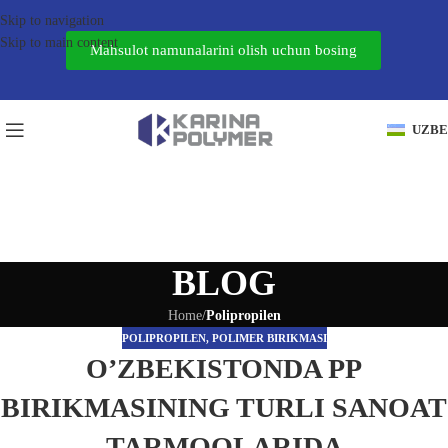
Skip to navigation
Skip to main content
Mahsulot namunalarini olish uchun bosing
UZB
BLOG
Home
/
Polipropilen
POLIPROPILEN
,
POLIMER BIRIKMASI
O’ZBEKISTONDA PP
BIRIKMASINING TURLI SANOAT
TARMOQLARIDA