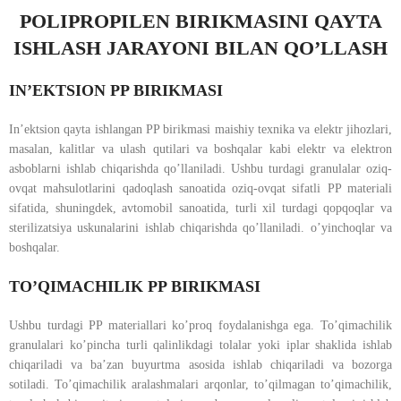
POLIPROPILEN BIRIKMASINI QAYTA
ISHLASH JARAYONI BILAN QO’LLASH
IN’EKTSION PP BIRIKMASI
In’ektsion qayta ishlangan PP birikmasi maishiy texnika va elektr jihozlari,
masalan, kalitlar va ulash qutilari va boshqalar kabi elektr va elektron
asboblarni ishlab chiqarishda qo’llaniladi. Ushbu turdagi granulalar oziq-
ovqat mahsulotlarini qadoqlash sanoatida oziq-ovqat sifatli PP materiali
sifatida, shuningdek, avtomobil sanoatida, turli xil turdagi qopqoqlar va
sterilizatsiya uskunalarini ishlab chiqarishda qo’llaniladi. o’yinchoqlar va
boshqalar.
TO’QIMACHILIK PP BIRIKMASI
Ushbu turdagi PP materiallari ko’proq foydalanishga ega. To’qimachilik
granulalari ko’pincha turli qalinlikdagi tolalar yoki iplar shaklida ishlab
chiqariladi va ba’zan buyurtma asosida ishlab chiqariladi va bozorga
sotiladi. To’qimachilik aralashmalari arqonlar, to’qilmagan to’qimachilik,