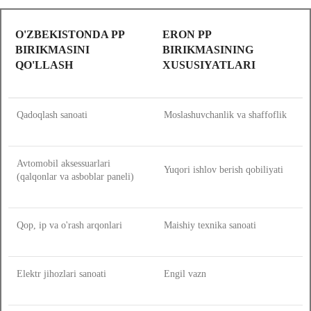
O'ZBEKISTONDA PP
ERON PP
BIRIKMASINI
BIRIKMASINING
QO'LLASH
XUSUSIYATLARI
Qadoqlash sanoati
Moslashuvchanlik va shaffoflik
Avtomobil aksessuarlari
Yuqori ishlov berish qobiliyati
(qalqonlar va asboblar paneli)
Qop, ip va o'rash arqonlari
Maishiy texnika sanoati
Elektr jihozlari sanoati
Engil vazn